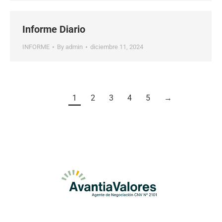
Informe Diario
INFORME
By
admin
diciembre 11, 2024
1
2
3
4
5
→