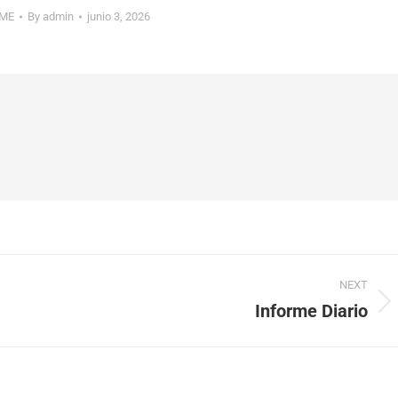
ME
By
admin
junio 3, 2026
NEXT
Informe Diario