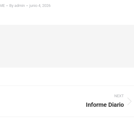
ME
By
admin
junio 4, 2026
NEXT
Informe Diario