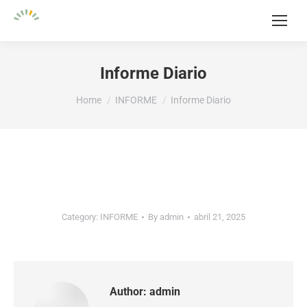
Informe Diario
You are here:
Home
INFORME
Informe Diario
Category:
INFORME
By
admin
abril 21, 2025
Author:
admin