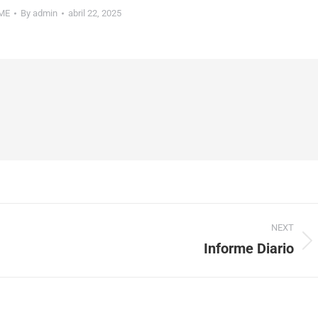
ME
By
admin
abril 22, 2025
NEXT
Informe Diario