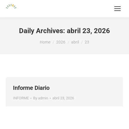
Daily Archives:
abril 23, 2026
You are here:
Home
2026
abril
23
Informe Diario
INFORME
By
admin
abril 23, 2026