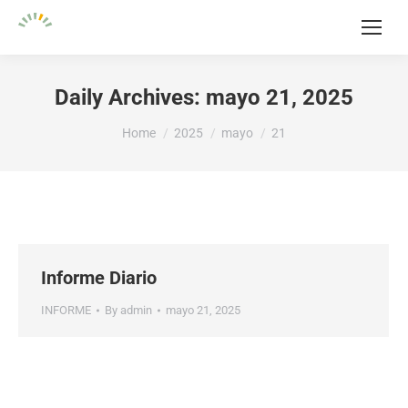
Daily Archives:
mayo 21, 2025
You are here:
Home
2025
mayo
21
Informe Diario
INFORME
By
admin
mayo 21, 2025