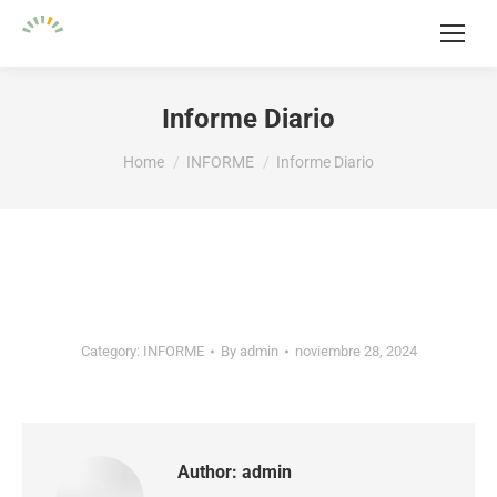
Informe Diario
You are here:
Home
INFORME
Informe Diario
Category:
INFORME
By
admin
noviembre 28, 2024
Author:
admin