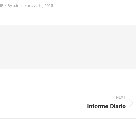
ME
By
admin
mayo 14, 2025
NEXT
Informe Diario