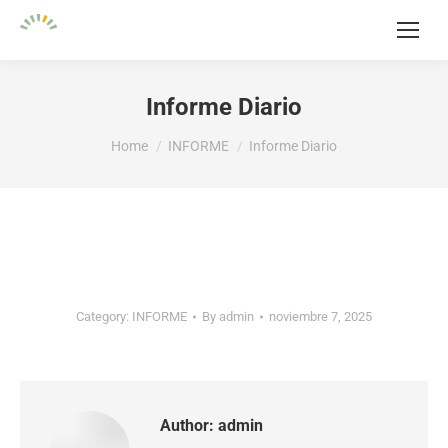
Informe Diario
You are here:
Home
INFORME
Informe Diario
Category:
INFORME
By
admin
noviembre 7, 2025
Author:
admin